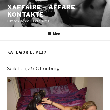
Zum
XAFFAIRE – AFFÄRE
Inhalt
KONTAKTE
springen
Einfach, schnell und diskret
Menü
KATEGORIE:
PLZ7
Seilchen, 25, Offenburg