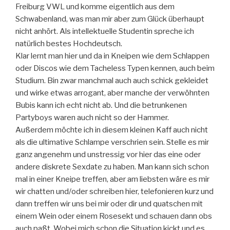
Freiburg VWL und komme eigentlich aus dem
Schwabenland, was man mir aber zum Glück überhaupt
nicht anhört. Als intellektuelle Studentin spreche ich
natürlich bestes Hochdeutsch.
Klar lernt man hier und da in Kneipen wie dem Schlappen
oder Discos wie dem Tacheless Typen kennen, auch beim
Studium. Bin zwar manchmal auch auch schick gekleidet
und wirke etwas arrogant, aber manche der verwöhnten
Bubis kann ich echt nicht ab. Und die betrunkenen
Partyboys waren auch nicht so der Hammer.
Außerdem möchte ich in diesem kleinen Kaff auch nicht
als die ultimative Schlampe verschrien sein. Stelle es mir
ganz angenehm und unstressig vor hier das eine oder
andere diskrete Sexdate zu haben. Man kann sich schon
mal in einer Kneipe treffen, aber am liebsten wäre es mir
wir chatten und/oder schreiben hier, telefonieren kurz und
dann treffen wir uns bei mir oder dir und quatschen mit
einem Wein oder einem Rosesekt und schauen dann obs
auch paßt. Wobei mich schon die Situation kickt und es